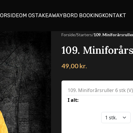
ORSIDE
OM OS
TAKEAWAY
BORD BOOKING
KONTAKT
Forside
/
Starters
/
109. Miniforårsruller
109. Miniforårs
49,00
kr.