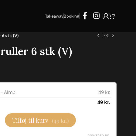
Takeaway
Booking
 6 stk (V)
ruller 6 stk (V)