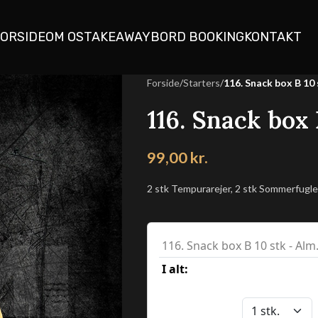
ORSIDE
OM OS
TAKEAWAY
BORD BOOKING
KONTAKT
Forside
/
Starters
/
116. Snack box B 10 
116. Snack box 
99,00
kr.
2 stk Tempurarejer, 2 stk Sommerfuglere