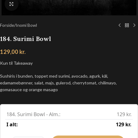
Klik for at forstørre
Forside
/
Inomi Bowl
184. Surimi Bowl
129,00
kr.
Kun til Takeaway
Sushiris i bunden, toppet med surimi, avocado, agurk, kål,
edamamebønner, salat, majs, gulerod, cherrytomat, chilimayo,
gomasauce og orange masago