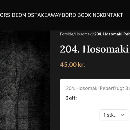
ORSIDE
OM OS
TAKEAWAY
BORD BOOKING
KONTAKT
Forside
/
Hosomaki
/
204. Hosomaki Pebe
204. Hosomaki 
45,00
kr.