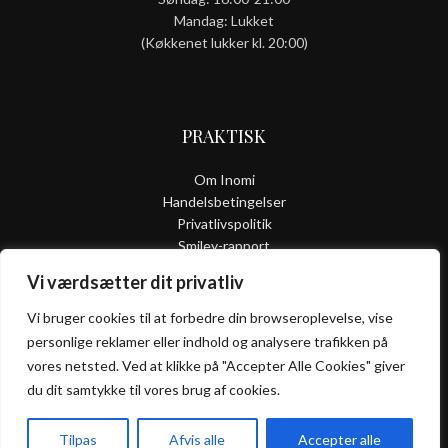
Mandag: Lukket
(Køkkenet lukker kl. 20:00)
PRAKTISK
Om Inomi
Handelsbetingelser
Privatlivspolitik
Smiley-rapport
Kontakt
Vi værdsætter dit privatliv
Vi bruger cookies til at forbedre din browseroplevelse, vise
personlige reklamer eller indhold og analysere trafikken på
ALLERGI
vores netsted. Ved at klikke på "Accepter Alle Cookies" giver
INFORMATION
du dit samtykke til vores brug af cookies.
Kontakt os hvis du har spørgsmål vedr. allergene ingredienser i
Tilpas
Afvis alle
Accepter alle
vores retter.