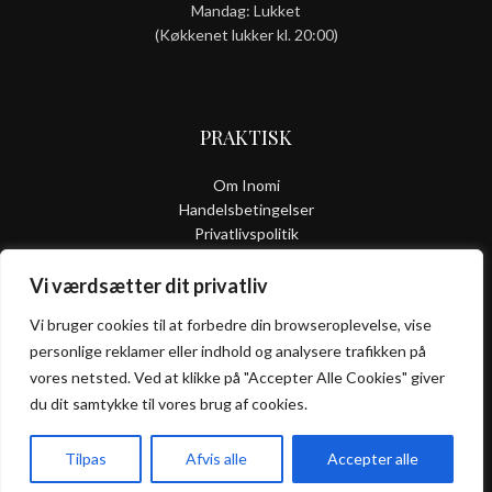
Mandag: Lukket
(Køkkenet lukker kl. 20:00)
PRAKTISK
Om Inomi
Handelsbetingelser
Privatlivspolitik
Smiley-rapport
Kontakt
Vi værdsætter dit privatliv
Vi bruger cookies til at forbedre din browseroplevelse, vise
personlige reklamer eller indhold og analysere trafikken på
vores netsted. Ved at klikke på "Accepter Alle Cookies" giver
ALLERGI
du dit samtykke til vores brug af cookies.
INFORMATION
Kontakt os hvis du har spørgsmål vedr. allergene ingredienser i
Tilpas
Afvis alle
Accepter alle
vores retter.
Forside
Takeaway
Book Bord
Menu