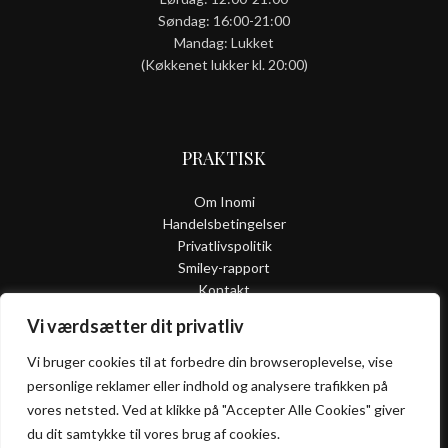
Søndag: 16:00-21:00
Mandag: Lukket
(Køkkenet lukker kl. 20:00)
PRAKTISK
Om Inomi
Handelsbetingelser
Privatlivspolitik
Smiley-rapport
Kontakt
Vi værdsætter dit privatliv
Vi bruger cookies til at forbedre din browseroplevelse, vise
ALLERGI
personlige reklamer eller indhold og analysere trafikken på
INFORMATION
vores netsted. Ved at klikke på "Accepter Alle Cookies" giver
du dit samtykke til vores brug af cookies.
Kontakt os hvis du har spørgsmål vedr. allergene ingredienser i