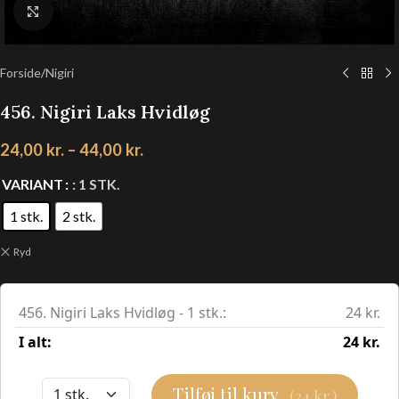
Klik for at forstørre
Forside
/
Nigiri
456. Nigiri Laks Hvidløg
24,00
kr.
–
44,00
kr.
VARIANT
: 1 STK.
1 stk.
2 stk.
Ryd