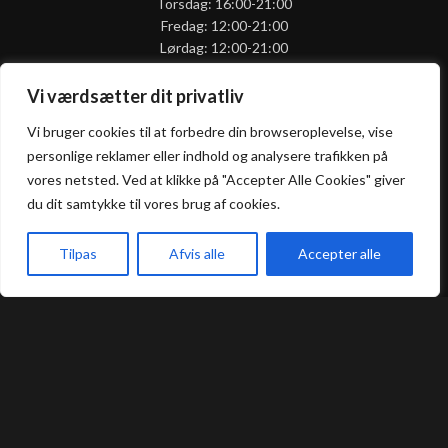
Torsdag: 16:00-21:00
Fredag: 12:00-21:00
Lørdag: 12:00-21:00
Søndag: 16:00-21:00
Mandag: Lukket
Vi værdsætter dit privatliv
(Køkkenet lukker kl. 20:00)
Vi bruger cookies til at forbedre din browseroplevelse, vise
personlige reklamer eller indhold og analysere trafikken på
vores netsted. Ved at klikke på "Accepter Alle Cookies" giver
du dit samtykke til vores brug af cookies.
PRAKTISK
Om Inomi
Tilpas
Afvis alle
Accepter alle
Handelsbetingelser
Forside
Takeaway
Book Bord
Menu
Privatlivspolitik
Smiley-rapport
Kontakt
ALLERGI